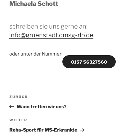
Michaela Schott
schreiben sie uns gerne an:
info@gruenstadt.dmsg-rlp.de
oder unter der Nummer:
0157 56327560
Beitragsnavigation
Vorheriger
ZURÜCK
Beitrag
Wann treffen wir uns?
Nächster
WEITER
Beitrag
Reha-Sport für MS-Erkrankte