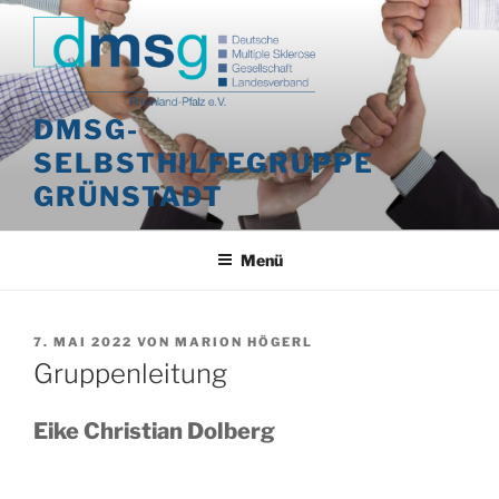
Zum
Inhalt
springen
DMSG-
SELBSTHILFEGRUPPE
GRÜNSTADT
Menü
VERÖFFENTLICHT
7. MAI 2022
VON
MARION HÖGERL
AM
Gruppenleitung
Eike Christian Dolberg